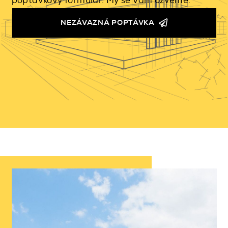
poptávkový formulář. My se Vám ozveme.
NEZÁVAZNÁ POPTÁVKA