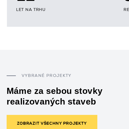
LET NA TRHU
R
VYBRANÉ PROJEKTY
Máme za sebou stovky
realizovaných staveb
ZOBRAZIT VŠECHNY PROJEKTY