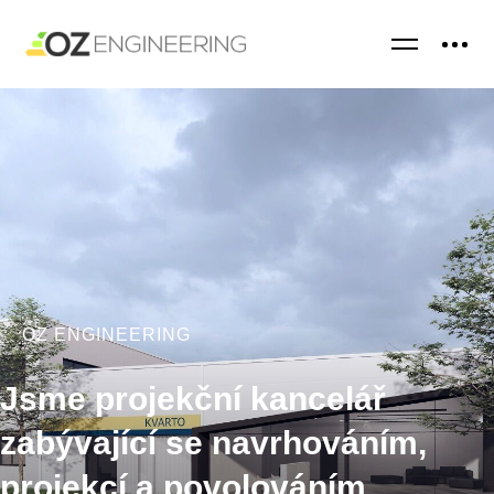
OZ ENGINEERING
Jsme projekční kancelář
zabývající se navrhováním,
projekcí a povolováním